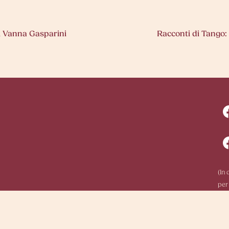
i Vanna Gasparini
Racconti di Tango
(In
per