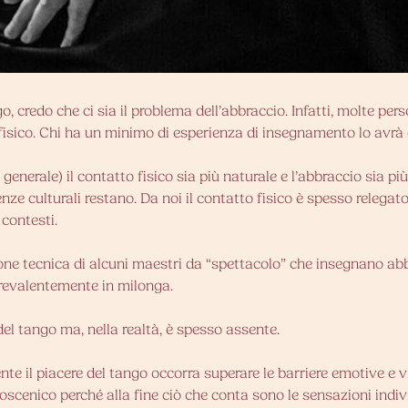
go, credo che ci sia il problema dell’abbraccio. Infatti, molte pe
o fisico. Chi ha un minimo di esperienza di insegnamento lo avr
generale) il contatto fisico sia più naturale e l’abbraccio sia pi
renze culturali restano. Da noi il contatto fisico è spesso relegat
 contesti.
ione tecnica di alcuni maestri da “spettacolo” che insegnano abbr
prevalentemente in milonga.
el tango ma, nella realtà, è spesso assente.
e il piacere del tango occorra superare le barriere emotive e v
scenico perché alla fine ciò che conta sono le sensazioni individ