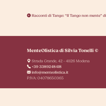
Navigazione
Racconti di Tango: “Il Tango non mente” d
articoli
MenteOlistica di Silvia Tonelli ©
Strada Grande, 42 - 41126 Modena
+39 3389248418
info@menteolistica.it
P.IVA: 04078650365
Privacy Policy
|
Cookie Policy