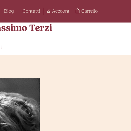
Blog
Contatti
Account
Carrello
assimo Terzi
i