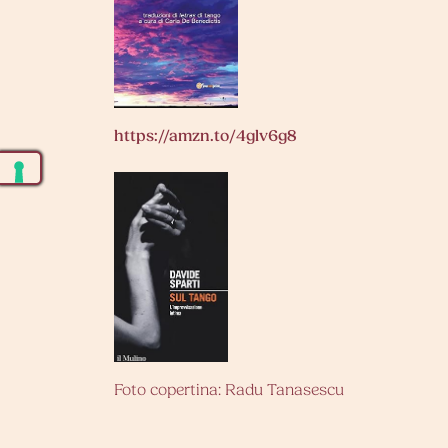
https://amzn.to/4glv6g8
Foto copertina: Radu Tanasescu