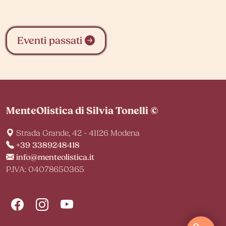
Eventi passati
MenteOlistica di Silvia Tonelli ©
Strada Grande, 42 - 41126 Modena
+39 3389248418
info@menteolistica.it
P.IVA: 04078650365