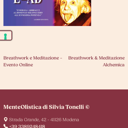
Navigazione
Breathwork e Meditazione –
Breathwork & Meditazione
Evento Online
Alchemica
articoli
MenteOlistica di Silvia Tonelli ©
Strada Grande, 42 - 41126 Modena
+39 3389248418