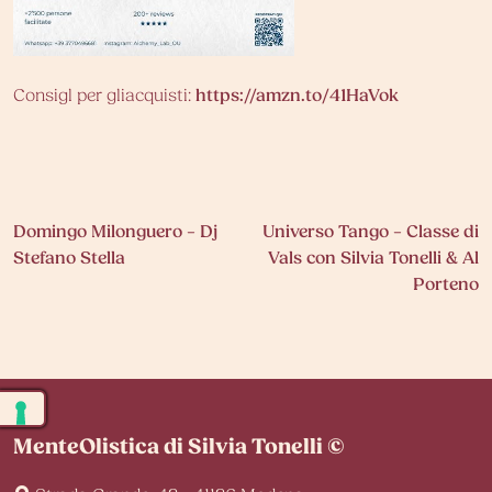
Consigl per gliacquisti:
https://amzn.to/41HaVok
Navigazione
Domingo Milonguero – Dj
Universo Tango – Classe di
Stefano Stella
Vals con Silvia Tonelli & Al
articoli
Porteno
MenteOlistica di Silvia Tonelli ©