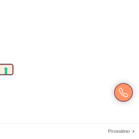
Hatha Yoga 5 – pavimento
+39 3389248418
pelvico
info@menteolistica.it
P.IVA: 04078650365
Iscriviti al nostro gruppo
(In qualità di affiliato ad Amazon, questo Sito riceve compensi per le
vendite idonee)
Privacy Policy
|
Cookie Policy
© Copyright 2026 MenteOlistica
|
BAMS WEB
Prossimo